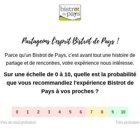
Partageons l'esprit Bistrot de Pays !
Parce qu'un Bistrot de Pays, c'est avant tout une histoire de
partage et de rencontres, votre expérience nous intéresse.
Sur une échelle de 0 à 10, quelle est la probabilité
que vous recommandiez l'expérience Bistrot de
Pays à vos proches ?
Ne pas remplir
0
1
2
3
4
5
6
7
8
9
10
Pas du tout probable
Très probable